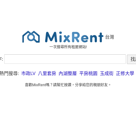
台灣
一次搜尋所有租屋網站!
字:
熱門搜尋:
市政LV
八里套房
內湖整層
平房桃園
玉成街
正修大學
喜歡MixRent嗎？請幫忙按讚，分享給您的親朋好友。